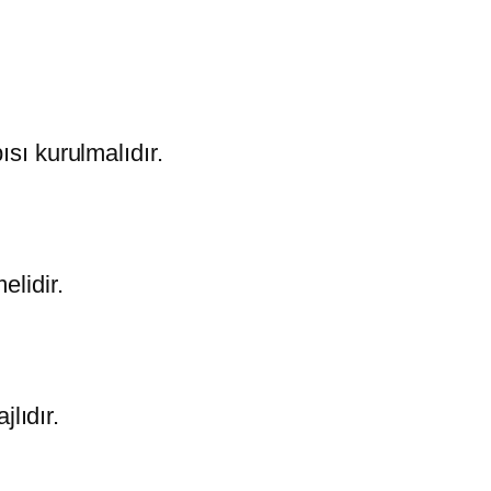
ısı kurulmalıdır.
elidir.
lıdır.