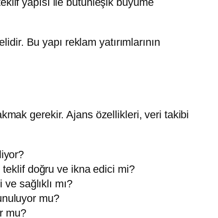
teklif yapısı ile bütünleşik büyüme
idir. Bu yapı reklam yatırımlarının
k gerekir. Ajans özellikleri, veri takibi
liyor?
 teklif doğru ve ikna edici mi?
ve sağlıklı mı?
sunuluyor mu?
or mu?