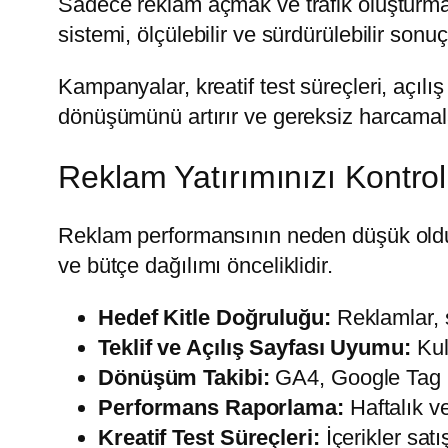
Sadece reklam açmak ve trafik oluşturmak y
sistemi, ölçülebilir ve sürdürülebilir sonuç
Kampanyalar, kreatif test süreçleri, açıl
dönüşümünü artırır ve gereksiz harcamala
Reklam Yatırımınızı Kontrol
Reklam performansının neden düşük olduğu
ve bütçe dağılımı önceliklidir.
Hedef Kitle Doğruluğu:
Reklamlar, s
Teklif ve Açılış Sayfası Uyumu:
Kull
Dönüşüm Takibi:
GA4, Google Tag M
Performans Raporlama:
Haftalık ve
Kreatif Test Süreçleri:
İçerikler sat