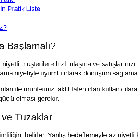
n Pratik Liste
ız?
a Başlamalı?
n niyetli müşterilere hızlı ulaşma ve satışlarını
 arama niyetiyle uyumlu olarak dönüşüm sağlam
arı ile ürünlerinizi aktif talep olan kullanıcıla
güçlü olması gerekir.
 ve Tuzaklar
iliğini belirler. Yanlış hedeflemeyle az niyetli 