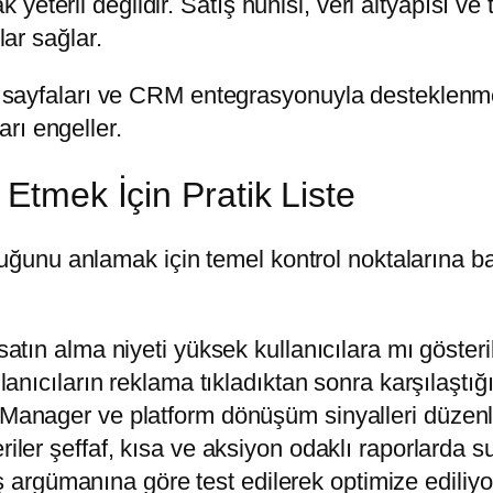
eterli değildir. Satış hunisi, veri altyapısı ve 
lar sağlar.
ış sayfaları ve CRM entegrasyonuyla desteklenmel
rı engeller.
 Etmek İçin Pratik Liste
nu anlamak için temel kontrol noktalarına bakma
atın alma niyeti yüksek kullanıcılara mı gösteri
anıcıların reklama tıkladıktan sonra karşılaştığı
anager ve platform dönüşüm sinyalleri düzenli 
riler şeffaf, kısa ve aksiyon odaklı raporlarda 
ış argümanına göre test edilerek optimize ediliy