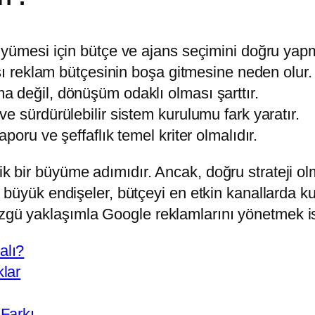
üyümesi için bütçe ve ajans seçimini doğru yapm
sı reklam bütçesinin boşa gitmesine neden olur.
 değil, dönüşüm odaklı olması şarttır.
e sürdürülebilir sistem kurulumu fark yaratır.
oru ve şeffaflık temel kriter olmalıdır.
itik bir büyüme adımıdır. Ancak, doğru strateji
n en büyük endişeler, bütçeyi en etkin kanallar
özgü yaklaşımla Google reklamlarını yönetmek ist
alı?
lar
Farkı