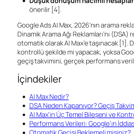
Düşük dönüşüm hacimli hesaplard
önerilir [4].
Google Ads AI Max, 2026’nın arama reklam
Dinamik Arama Ağı Reklamları’nı (DSA) r
otomatik olarak AI Max’e taşınacak [1]. D
kontrollü şekilde mi yapacak, yoksa G
geçiş takvimini, gerçek performans veril
İçindekiler
AI Max Nedir?
DSA Neden Kapanıyor? Geçiş Takvi
AI Max’in Üç Temel Bileşeni ve Kontro
Performans Verileri: Google’ın İddi
Otomatik Geçişi Beklemeli misiniz?