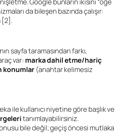
nişletme. Google bunların ikisini “öğe
nizmaları da bileşen bazında çalışır:
 [2].
’nın sayfa taramasından farkı,
araç var:
marka dahil etme/hariç
en konumlar
(anahtar kelimesiz
ka ile kullanıcı niyetine göre başlık ve
rgeleri
tanımlayabilirsiniz.
konusu bile değil; geçiş öncesi mutlaka