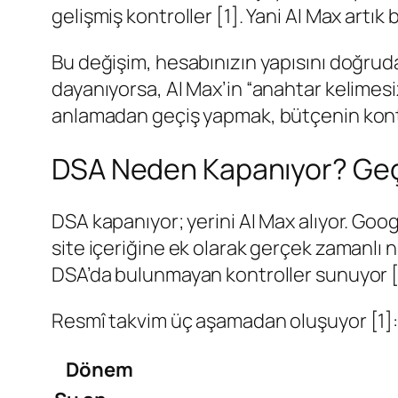
gelişmiş kontroller [1]. Yani AI Max artık b
Bu değişim, hesabınızın yapısını doğruda
dayanıyorsa, AI Max’in “anahtar kelimesi
anlamadan geçiş yapmak, bütçenin kontr
DSA Neden Kapanıyor? Geç
DSA kapanıyor; yerini AI Max alıyor. Goog
site içeriğine ek olarak gerçek zamanlı ni
DSA’da bulunmayan kontroller sunuyor [
Resmî takvim üç aşamadan oluşuyor [1]
Dönem