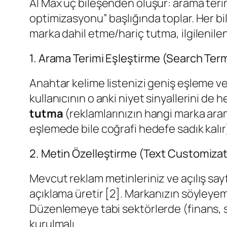
AI Max üç bileşenden oluşur: arama terim
optimizasyonu” başlığında toplar. Her bile
marka dahil etme/hariç tutma, ilgilenile
1. Arama Terimi Eşleştirme (Search Te
Anahtar kelime listenizi geniş eşleme ve
kullanıcının o anki niyet sinyallerini de 
tutma
(reklamlarınızın hangi marka aram
eşlemede bile coğrafi hedefe sadık kalır)
2. Metin Özelleştirme (Text Customizat
Mevcut reklam metinleriniz ve açılış sayf
açıklama üretir [2]. Markanızın söyleye
Düzenlemeye tabi sektörlerde (finans, sağ
kurulmalı.