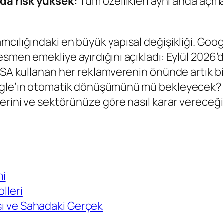
a risk yüksek:
Tüm özellikleri aynı anda açma
cılığındaki en büyük yapısal değişikliği. Goog
esmen emekliye ayırdığını açıkladı: Eylül 2026
SA kullanan her reklamverenin önünde artık bir 
oogle’ın otomatik dönüşümünü mü bekleyecek? 
erini ve sektörünüze göre nasıl karar vereceğin
mi
lleri
ası ve Sahadaki Gerçek