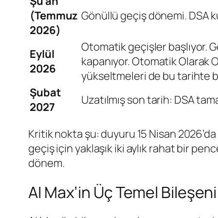
Şu an
(Temmuz
Gönüllü geçiş dönemi. DSA kul
2026)
Otomatik geçişler başlıyor.
Eylül
kapanıyor. Otomatik Olarak 
2026
yükseltmeleri de bu tarihte b
Şubat
Uzatılmış son tarih: DSA ta
2027
Kritik nokta şu: duyuru 15 Nisan 2026’da
geçiş için yaklaşık iki aylık rahat bir pe
dönem.
AI Max’in Üç Temel Bileşeni 