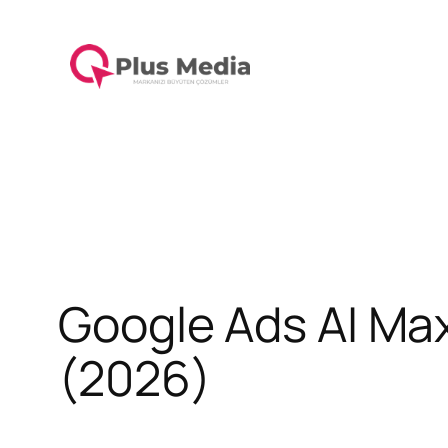
İçeriğe
geç
Google Ads AI Max
(2026)