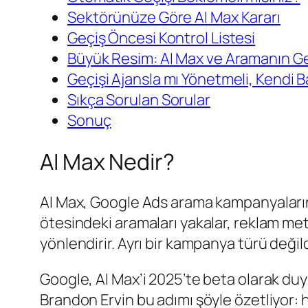
Sektörünüze Göre AI Max Kararı
Geçiş Öncesi Kontrol Listesi
Büyük Resim: AI Max ve Aramanın G
Geçişi Ajansla mı Yönetmeli, Kendi B
Sıkça Sorulan Sorular
Sonuç
AI Max Nedir?
AI Max, Google Ads arama kampanyalarına 
ötesindeki aramaları yakalar, reklam metin
yönlendirir. Ayrı bir kampanya türü deği
Google, AI Max’i 2025’te beta olarak duy
Brandon Ervin bu adımı şöyle özetliyor: 