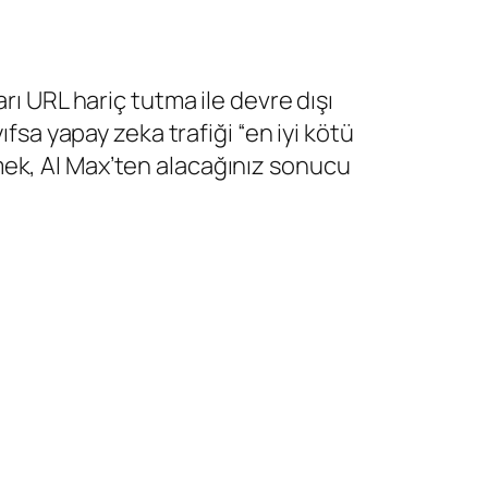
rı URL hariç tutma ile devre dışı
fsa yapay zeka trafiği “en iyi kötü
tmek, AI Max’ten alacağınız sonucu