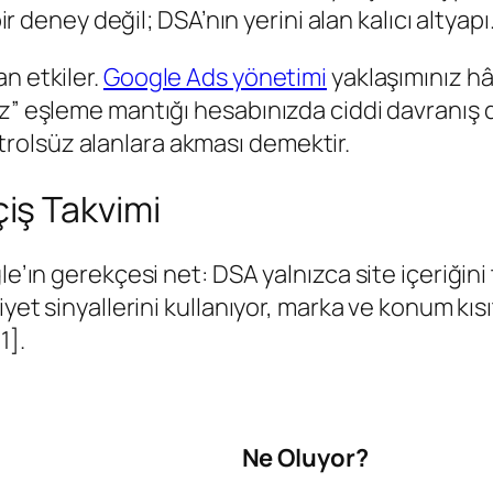
ir deney değil; DSA’nın yerini alan kalıcı altyapı
n etkiler.
Google Ads yönetimi
yaklaşımınız hâ
z” eşleme mantığı hesabınızda ciddi davranış de
olsüz alanlara akması demektir.
iş Takvimi
le’ın gerekçesi net: DSA yalnızca site içeriğin
yet sinyallerini kullanıyor, marka ve konum kısı
1].
:
Ne Oluyor?