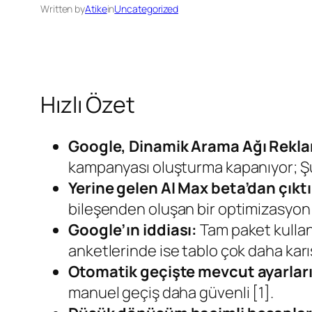
Written by
Atike
in
Uncategorized
Hızlı Özet
Google, Dinamik Arama Ağı Reklam
kampanyası oluşturma kapanıyor; Şu
Yerine gelen AI Max beta’dan çıktı
bileşenden oluşan bir optimizasyon 
Google’ın iddiası:
Tam paket kullan
anketlerinde ise tablo çok daha karış
Otomatik geçişte mevcut ayarları
manuel geçiş daha güvenli [1].