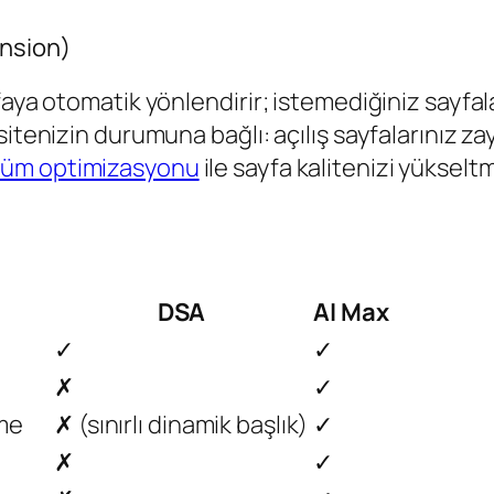
ansion)
aya otomatik yönlendirir; istemediğiniz sayfala
itenizin durumuna bağlı: açılış sayfalarınız zayı
üm optimizasyonu
ile sayfa kalitenizi yüksel
DSA
AI Max
✓
✓
✗
✓
rme
✗ (sınırlı dinamik başlık)
✓
✗
✓