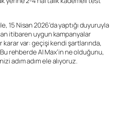
k yerine 2-4 haftalık kademeli test
le, 15 Nisan 2026’da yaptığı duyuruyla
’dan itibaren uygun kampanyalar
karar var: geçişi kendi şartlarında,
Bu rehberde AI Max’in ne olduğunu,
izi adım adım ele alıyoruz.