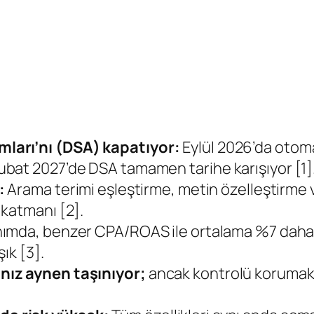
ları’nı (DSA) kapatıyor:
Eylül 2026’da otoma
bat 2027’de DSA tamamen tarihe karışıyor [1]
:
Arama terimi eşleştirme, metin özelleştirme 
katmanı [2].
ımda, benzer CPA/ROAS ile ortalama %7 daha 
ık [3].
nız aynen taşınıyor;
ancak kontrolü korumak 