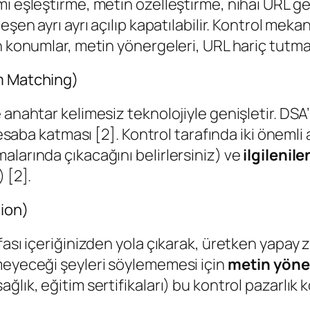
i eşleştirme, metin özelleştirme, nihai URL ge
şen ayrı ayrı açılıp kapatılabilir. Kontrol meka
n konumlar, metin yönergeleri, URL hariç tutma
rm Matching)
 anahtar kelimesiz teknolojiyle genişletir. DSA
hesaba katması [2]. Kontrol tarafında iki önemli 
alarında çıkacağını belirlersiniz) ve
ilgilenil
 [2].
ion)
ası içeriğinizden yola çıkarak, üretken yapay ze
meyeceği şeyleri söylememesi için
metin yöne
lık, eğitim sertifikaları) bu kontrol pazarlık 